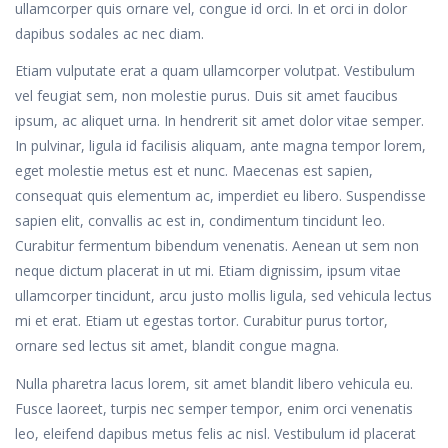
ullamcorper quis ornare vel, congue id orci. In et orci in dolor
dapibus sodales ac nec diam.
Etiam vulputate erat a quam ullamcorper volutpat. Vestibulum
vel feugiat sem, non molestie purus. Duis sit amet faucibus
ipsum, ac aliquet urna. In hendrerit sit amet dolor vitae semper.
In pulvinar, ligula id facilisis aliquam, ante magna tempor lorem,
eget molestie metus est et nunc. Maecenas est sapien,
consequat quis elementum ac, imperdiet eu libero. Suspendisse
sapien elit, convallis ac est in, condimentum tincidunt leo.
Curabitur fermentum bibendum venenatis. Aenean ut sem non
neque dictum placerat in ut mi. Etiam dignissim, ipsum vitae
ullamcorper tincidunt, arcu justo mollis ligula, sed vehicula lectus
mi et erat. Etiam ut egestas tortor. Curabitur purus tortor,
ornare sed lectus sit amet, blandit congue magna.
Nulla pharetra lacus lorem, sit amet blandit libero vehicula eu.
Fusce laoreet, turpis nec semper tempor, enim orci venenatis
leo, eleifend dapibus metus felis ac nisl. Vestibulum id placerat