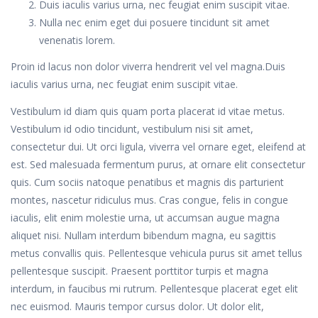
Duis iaculis varius urna, nec feugiat enim suscipit vitae.
Nulla nec enim eget dui posuere tincidunt sit amet
venenatis lorem.
Proin id lacus non dolor viverra hendrerit vel vel magna.Duis
iaculis varius urna, nec feugiat enim suscipit vitae.
Vestibulum id diam quis quam porta placerat id vitae metus.
Vestibulum id odio tincidunt, vestibulum nisi sit amet,
consectetur dui. Ut orci ligula, viverra vel ornare eget, eleifend at
est. Sed malesuada fermentum purus, at ornare elit consectetur
quis. Cum sociis natoque penatibus et magnis dis parturient
montes, nascetur ridiculus mus. Cras congue, felis in congue
iaculis, elit enim molestie urna, ut accumsan augue magna
aliquet nisi. Nullam interdum bibendum magna, eu sagittis
metus convallis quis. Pellentesque vehicula purus sit amet tellus
pellentesque suscipit. Praesent porttitor turpis et magna
interdum, in faucibus mi rutrum. Pellentesque placerat eget elit
nec euismod. Mauris tempor cursus dolor. Ut dolor elit,