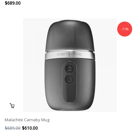
$
689.00
-11%
Malachite Carnaby Mug
El
El
$
689.00
$
610.00
precio
precio