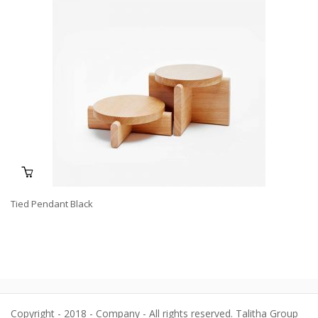
$689.00.
$610.00.
Tied Pendant Black
Copyright - 2018 - Company - All rights reserved. Talitha Group