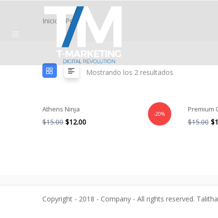
Inicio
/ Posters
Mostrando los 2 resultados
Athens Ninja
Premium Q
-20%
El
El
El
$
15.00
$
12.00
$
15.00
$
1
precio
precio
pr
original
actual
or
era:
es:
er
$15.00.
$12.00.
$1
Copyright - 2018 - Company - All rights reserved. Talith