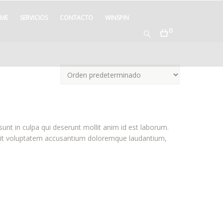
ME
SERVICIOS
CONTACTO
WINSPIN
0
unt in culpa qui deserunt mollit anim id est laborum.
r sit voluptatem accusantium doloremque laudantium,