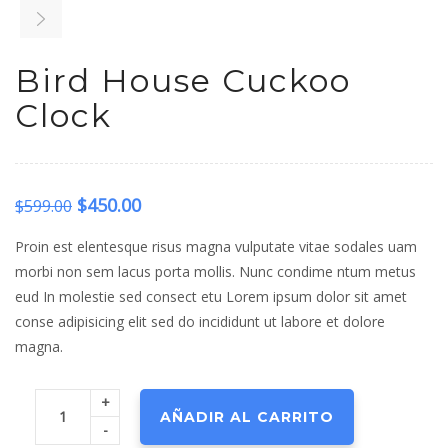
Bird House Cuckoo
Clock
El
El
$
450.00
$
599.00
precio
precio
Proin est elentesque risus magna vulputate vitae sodales uam
original
actual
morbi non sem lacus porta mollis. Nunc condime ntum metus
eud In molestie sed consect etu Lorem ipsum dolor sit amet
era:
es:
conse adipisicing elit sed do incididunt ut labore et dolore
$599.00.
$450.00.
magna.
+
AÑADIR AL CARRITO
-