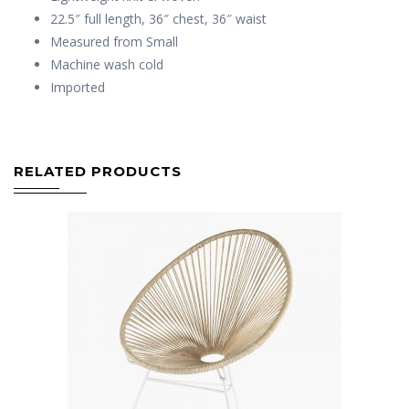
22.5″ full length, 36″ chest, 36″ waist
Measured from Small
Machine wash cold
Imported
RELATED PRODUCTS