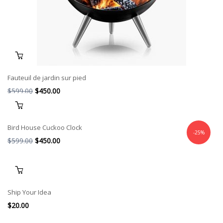
Fauteuil de jardin sur pied
El
El
$
599.00
$
450.00
precio
precio
original
actual
Bird House Cuckoo Clock
era:
es:
-25%
$599.00.
El
$450.00.
El
$
599.00
$
450.00
precio
precio
original
actual
era:
es:
$599.00.
$450.00.
Ship Your Idea
$
20.00