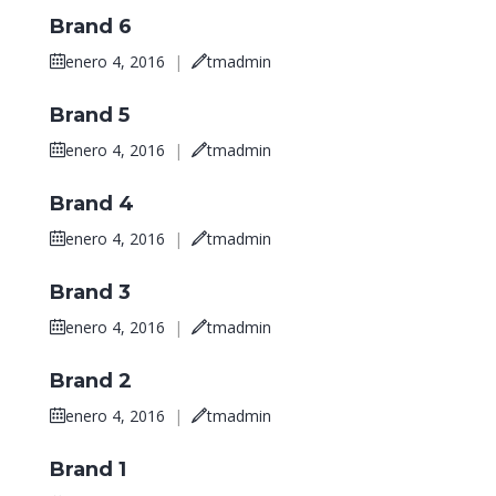
Brand 6
enero 4, 2016
|
tmadmin
Brand 5
enero 4, 2016
|
tmadmin
Brand 4
enero 4, 2016
|
tmadmin
Brand 3
enero 4, 2016
|
tmadmin
Brand 2
enero 4, 2016
|
tmadmin
Brand 1