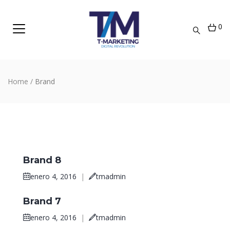
0
Home
/
Brand
Brand 8
enero 4, 2016
|
tmadmin
Brand 7
enero 4, 2016
|
tmadmin