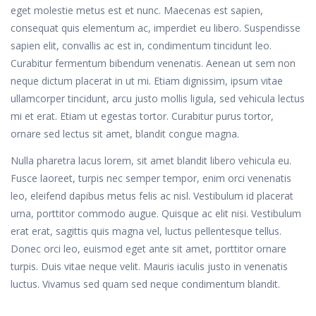
eget molestie metus est et nunc. Maecenas est sapien,
consequat quis elementum ac, imperdiet eu libero. Suspendisse
sapien elit, convallis ac est in, condimentum tincidunt leo.
Curabitur fermentum bibendum venenatis. Aenean ut sem non
neque dictum placerat in ut mi. Etiam dignissim, ipsum vitae
ullamcorper tincidunt, arcu justo mollis ligula, sed vehicula lectus
mi et erat. Etiam ut egestas tortor. Curabitur purus tortor,
ornare sed lectus sit amet, blandit congue magna.
Nulla pharetra lacus lorem, sit amet blandit libero vehicula eu.
Fusce laoreet, turpis nec semper tempor, enim orci venenatis
leo, eleifend dapibus metus felis ac nisl. Vestibulum id placerat
urna, porttitor commodo augue. Quisque ac elit nisi. Vestibulum
erat erat, sagittis quis magna vel, luctus pellentesque tellus.
Donec orci leo, euismod eget ante sit amet, porttitor ornare
turpis. Duis vitae neque velit. Mauris iaculis justo in venenatis
luctus. Vivamus sed quam sed neque condimentum blandit.