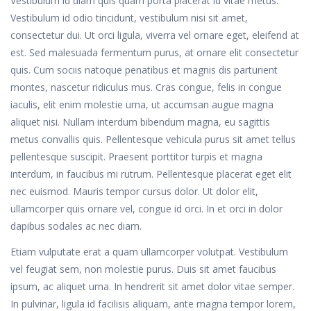
Vestibulum id diam quis quam porta placerat id vitae metus.
Vestibulum id odio tincidunt, vestibulum nisi sit amet,
consectetur dui. Ut orci ligula, viverra vel ornare eget, eleifend at
est. Sed malesuada fermentum purus, at ornare elit consectetur
quis. Cum sociis natoque penatibus et magnis dis parturient
montes, nascetur ridiculus mus. Cras congue, felis in congue
iaculis, elit enim molestie urna, ut accumsan augue magna
aliquet nisi. Nullam interdum bibendum magna, eu sagittis
metus convallis quis. Pellentesque vehicula purus sit amet tellus
pellentesque suscipit. Praesent porttitor turpis et magna
interdum, in faucibus mi rutrum. Pellentesque placerat eget elit
nec euismod. Mauris tempor cursus dolor. Ut dolor elit,
ullamcorper quis ornare vel, congue id orci. In et orci in dolor
dapibus sodales ac nec diam.
Etiam vulputate erat a quam ullamcorper volutpat. Vestibulum
vel feugiat sem, non molestie purus. Duis sit amet faucibus
ipsum, ac aliquet urna. In hendrerit sit amet dolor vitae semper.
In pulvinar, ligula id facilisis aliquam, ante magna tempor lorem,