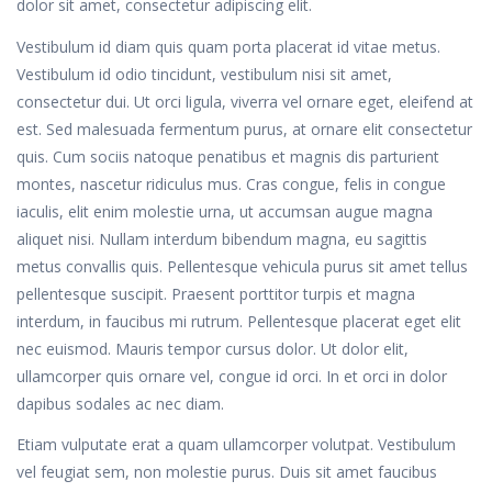
dolor sit amet, consectetur adipiscing elit.
Vestibulum id diam quis quam porta placerat id vitae metus.
Vestibulum id odio tincidunt, vestibulum nisi sit amet,
consectetur dui. Ut orci ligula, viverra vel ornare eget, eleifend at
est. Sed malesuada fermentum purus, at ornare elit consectetur
quis. Cum sociis natoque penatibus et magnis dis parturient
montes, nascetur ridiculus mus. Cras congue, felis in congue
iaculis, elit enim molestie urna, ut accumsan augue magna
aliquet nisi. Nullam interdum bibendum magna, eu sagittis
metus convallis quis. Pellentesque vehicula purus sit amet tellus
pellentesque suscipit. Praesent porttitor turpis et magna
interdum, in faucibus mi rutrum. Pellentesque placerat eget elit
nec euismod. Mauris tempor cursus dolor. Ut dolor elit,
ullamcorper quis ornare vel, congue id orci. In et orci in dolor
dapibus sodales ac nec diam.
Etiam vulputate erat a quam ullamcorper volutpat. Vestibulum
vel feugiat sem, non molestie purus. Duis sit amet faucibus