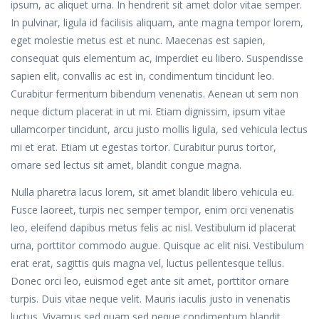
ipsum, ac aliquet urna. In hendrerit sit amet dolor vitae semper.
In pulvinar, ligula id facilisis aliquam, ante magna tempor lorem,
eget molestie metus est et nunc. Maecenas est sapien,
consequat quis elementum ac, imperdiet eu libero. Suspendisse
sapien elit, convallis ac est in, condimentum tincidunt leo.
Curabitur fermentum bibendum venenatis. Aenean ut sem non
neque dictum placerat in ut mi. Etiam dignissim, ipsum vitae
ullamcorper tincidunt, arcu justo mollis ligula, sed vehicula lectus
mi et erat. Etiam ut egestas tortor. Curabitur purus tortor,
ornare sed lectus sit amet, blandit congue magna.
Nulla pharetra lacus lorem, sit amet blandit libero vehicula eu.
Fusce laoreet, turpis nec semper tempor, enim orci venenatis
leo, eleifend dapibus metus felis ac nisl. Vestibulum id placerat
urna, porttitor commodo augue. Quisque ac elit nisi. Vestibulum
erat erat, sagittis quis magna vel, luctus pellentesque tellus.
Donec orci leo, euismod eget ante sit amet, porttitor ornare
turpis. Duis vitae neque velit. Mauris iaculis justo in venenatis
luctus. Vivamus sed quam sed neque condimentum blandit.